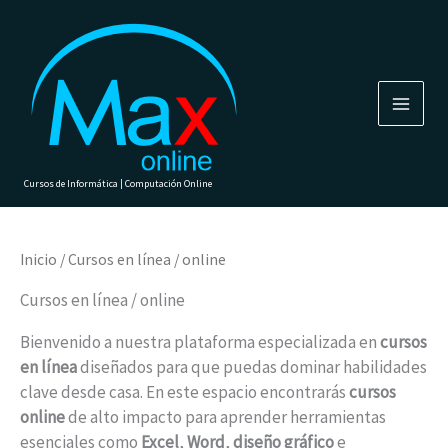
Ir
al
contenido
Cursos de Informática | Computación Online
Inicio
/ Cursos en línea / online
Cursos en línea / online
Bienvenido a nuestra plataforma especializada en
cursos
en línea
diseñados para que puedas dominar habilidades
clave desde casa. En este espacio encontrarás
cursos
online
de alto impacto para aprender herramientas
esenciales como
Excel
,
Word
,
diseño gráfico
e