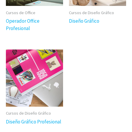
elegir
elegir
en
en
Cursos de Office
Cursos de Diseño Gráfico
la
la
Operador Office
Diseño Gráfico
página
página
Profesional
Este
de
de
Este
Curso
Curso
Curso
Curso
tiene
tiene
múltiples
múltiples
variantes.
variantes.
Las
Las
opciones
opciones
se
se
pueden
pueden
elegir
elegir
en
en
la
Cursos de Diseño Gráfico
la
página
Diseño Gráfico Profesional
página
de