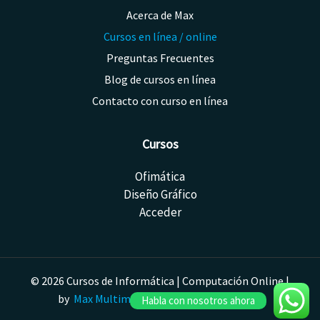
Acerca de Max
Cursos en línea / online
Preguntas Frecuentes
Blog de cursos en línea
Contacto con curso en línea
Cursos
Ofimática
Diseño Gráfico
Acceder
© 2026 Cursos de Informática | Computación Online |
by
Max Multimedia
| Montevideo, Uruguay.
Habla con nosotros ahora