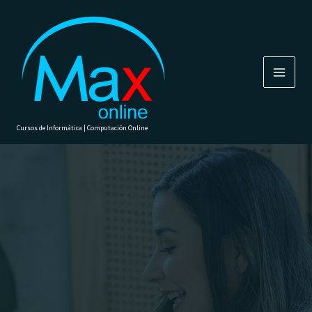
Ir
al
contenido
Cursos de Informática | Computación Online