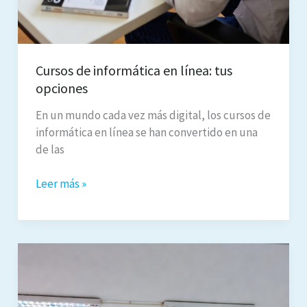
Cursos de informática en línea: tus
opciones
En un mundo cada vez más digital, los cursos de
informática en línea se han convertido en una
de las
Cursos
Leer más »
de
informática
en
línea:
tus
opciones