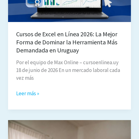
Cursos de Excel en Línea 2026: La Mejor
Forma de Dominar la Herramienta Más
Demandada en Uruguay
Por el equipo de Max Online – cursoenlinea.uy
18 de junio de 2026 En un mercado laboral cada
vez más
Cursos
Leer más »
de
Excel
en
Línea
2026: