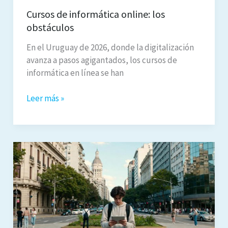
Cursos de informática online: los
obstáculos
En el Uruguay de 2026, donde la digitalización
avanza a pasos agigantados, los cursos de
informática en línea se han
Cursos
Leer más »
de
informática
online:
los
obstáculos