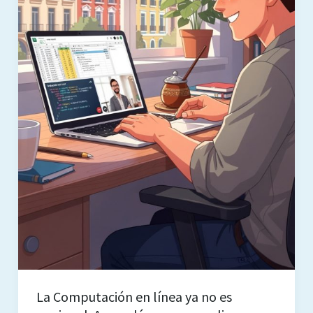
La Computación en línea ya no es