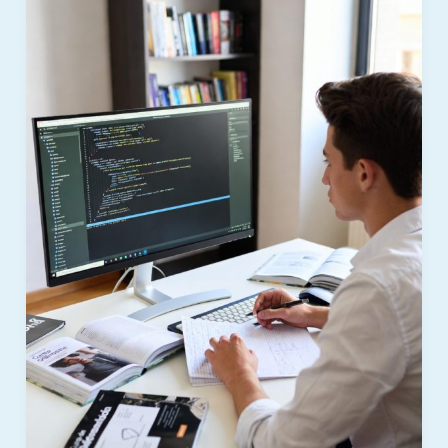
un
curso
de
Excel
avanzado
en
línea