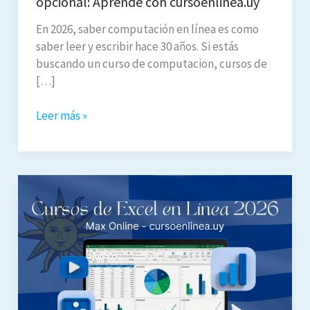
opcional: Aprendé con cursoenlinea.uy
En 2026, saber computación en línea es como
saber leer y escribir hace 30 años. Si estás
buscando un curso de computacion, cursos de
[…]
La
Leer más »
Computación
en
línea
ya
no
es
opcional:
Aprendé
con
cursoenlinea.uy