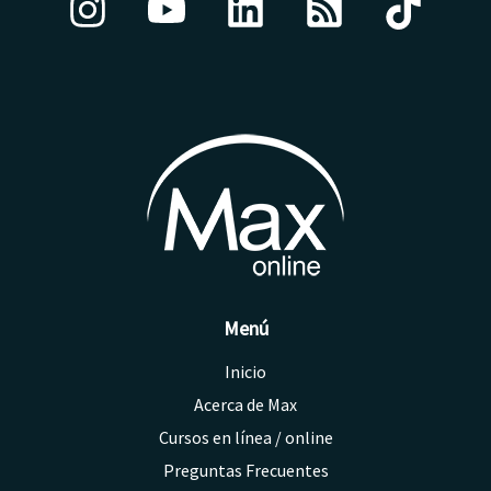
Menú
Inicio
Acerca de Max
Cursos en línea / online
Preguntas Frecuentes