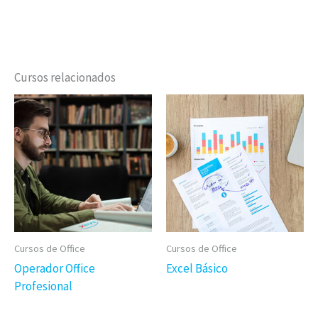
Cursos relacionados
Cursos de Office
Cursos de Office
Operador Office
Excel Básico
Profesional
Este
Este
Curso