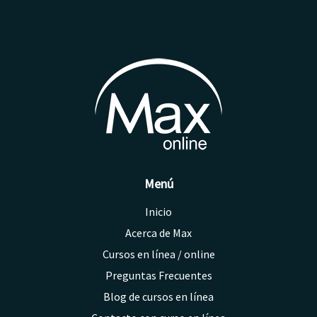
opciones
se
pueden
elegir
en
la
página
de
Curso
Menú
Inicio
Acerca de Max
Cursos en línea / online
Preguntas Frecuentes
Blog de cursos en línea