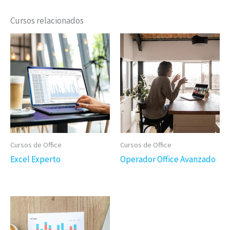
Cursos relacionados
Cursos de Office
Cursos de Office
Excel Experto
Operador Office Avanzado
Este
Este
Curso
Curso
tiene
tiene
múltiples
múltiples