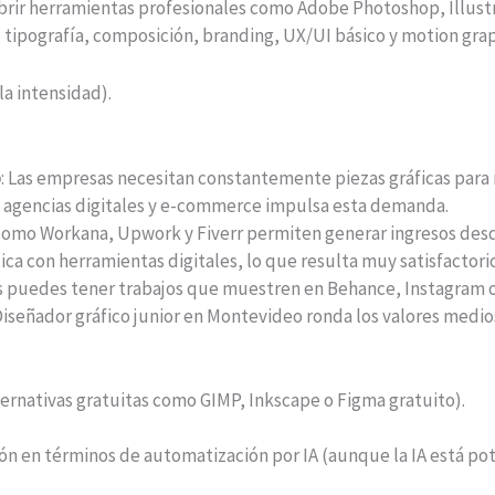
rir herramientas profesionales como Adobe Photoshop, Illustra
r, tipografía, composición, branding, UX/UI básico y motion grap
la intensidad).
o
: Las empresas necesitan constantemente piezas gráficas para r
 agencias digitales y e-commerce impulsa esta demanda.
 como Workana, Upwork y Fiverr permiten generar ingresos des
ica con herramientas digitales, lo que resulta muy satisfactorio
s puedes tener trabajos que muestren en Behance, Instagram o
 Diseñador gráfico junior en Montevideo ronda los valores medio
ernativas gratuitas como GIMP, Inkscape o Figma gratuito).
n en términos de automatización por IA (aunque la IA está po