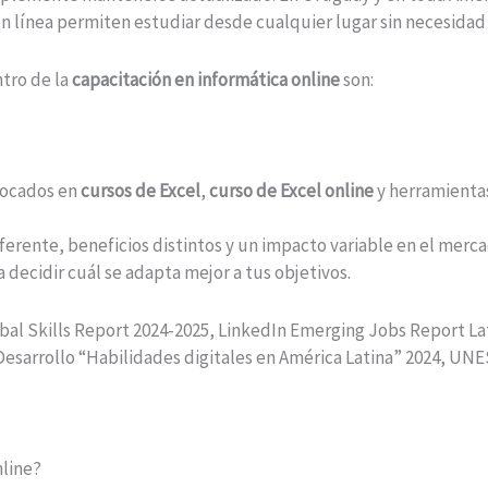
 en línea permiten estudiar desde cualquier lugar sin necesidad
ntro de la
capacitación en informática online
son:
focados en
cursos de Excel
,
curso de Excel online
y herramientas
ferente, beneficios distintos y un impacto variable en el merc
 decidir cuál se adapta mejor a tus objetivos.
obal Skills Report 2024-2025, LinkedIn Emerging Jobs Report L
esarrollo “Habilidades digitales en América Latina” 2024, UN
nline?