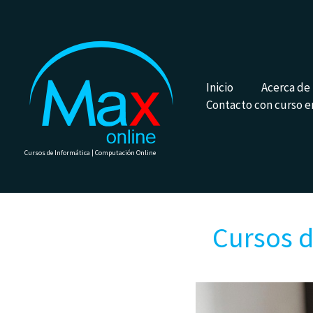
Ir
al
contenido
Inicio
Acerca de
Contacto con curso e
Cursos de Informática | Computación Online
Cursos d