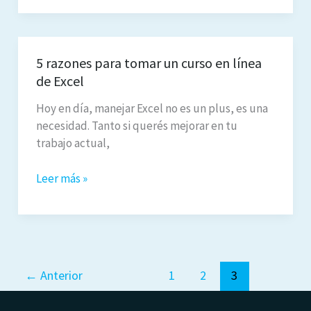
computación
en
línea
5 razones para tomar un curso en línea
en
de Excel
Uruguay
en
Hoy en día, manejar Excel no es un plus, es una
Max
necesidad. Tanto si querés mejorar en tu
Online
trabajo actual,
5
Leer más »
razones
para
tomar
un
curso
←
Anterior
1
2
3
en
línea