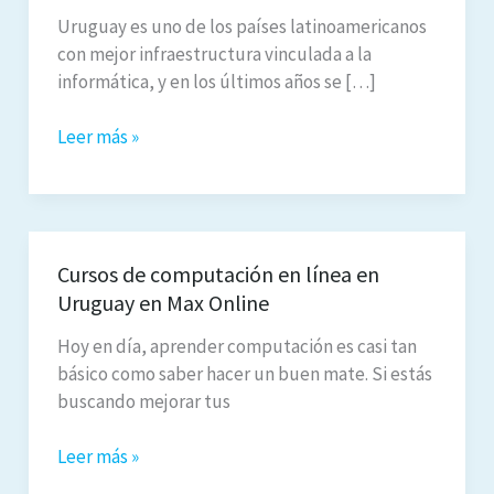
Uruguay es uno de los países latinoamericanos
con mejor infraestructura vinculada a la
informática, y en los últimos años se […]
Cursos
Leer más »
de
informática
online
en
Cursos de computación en línea en
Uruguay:
Uruguay en Max Online
la
nueva
Hoy en día, aprender computación es casi tan
tendencia
básico como saber hacer un buen mate. Si estás
buscando mejorar tus
Cursos
Leer más »
de