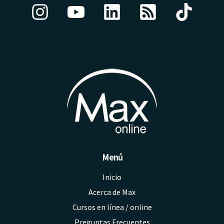
de
Excel
Menú
Inicio
Acerca de Max
Cursos en línea / online
Preguntas Frecuentes