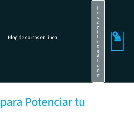
I
n
s
c
r
i
b
Blog de cursos en línea
i
t
e
A
h
o
r
a
para Potenciar tu