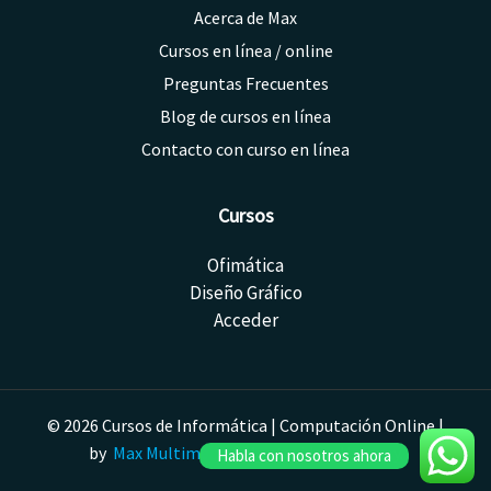
Acerca de Max
Cursos en línea / online
Preguntas Frecuentes
Blog de cursos en línea
Contacto con curso en línea
Cursos
Ofimática
Diseño Gráfico
Acceder
© 2026 Cursos de Informática | Computación Online |
by
Max Multimedia
| Montevideo, Uruguay.
Habla con nosotros ahora