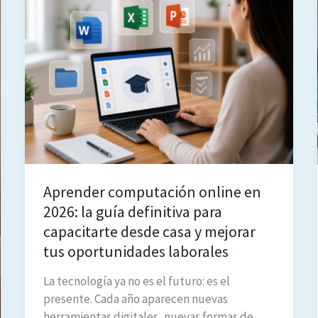
desde
Cualquier
Rincón
de
Uruguay
Aprender computación online en
2026: la guía definitiva para
capacitarte desde casa y mejorar
tus oportunidades laborales
La tecnología ya no es el futuro: es el
presente. Cada año aparecen nuevas
herramientas digitales, nuevas formas de