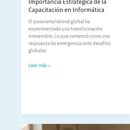
Importancia Estratégica de la
Capacitación en Informática
El panorama laboral global ha
experimentado una transformación
irreversible. Lo que comenzó como una
respuesta de emergencia ante desafíos
globales
El
Leer más »
Futuro
del
Home
Working
y
la
Importancia
Estratégica