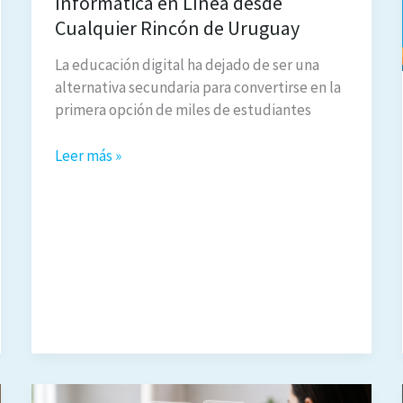
Informática en Línea desde
Cualquier Rincón de Uruguay
La educación digital ha dejado de ser una
alternativa secundaria para convertirse en la
primera opción de miles de estudiantes
Rompiendo
Leer más »
Barreras:
Las
Ventajas
de
Estudiar
un
Curso
de
Informática
en
Línea