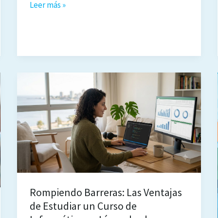
Cómo
Leer más »
elegir
el
mejor
curso
en
línea
de
informática
en
Uruguay
Rompiendo Barreras: Las Ventajas
de Estudiar un Curso de