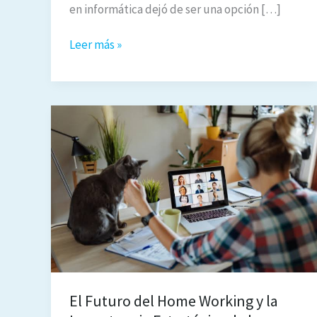
en informática dejó de ser una opción […]
Aprender
Leer más »
programación
es
una
buena
idea
si
piensas
en
un
curso
en
línea
El Futuro del Home Working y la