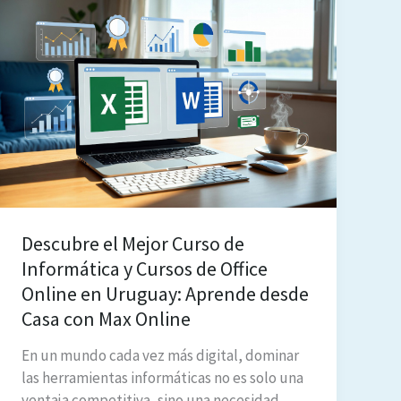
Online:
Tu
Guía
Definitiva
para
Cursos
de
Informática
en
Uruguay
Descubre el Mejor Curso de
Informática y Cursos de Office
Online en Uruguay: Aprende desde
Casa con Max Online
En un mundo cada vez más digital, dominar
las herramientas informáticas no es solo una
ventaja competitiva, sino una necesidad.